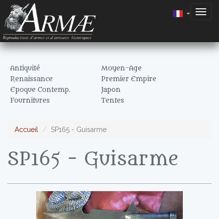
Togg
navig
Antiquité
Moyen-Age
Renaissance
Premier Empire
Epoque Contemp.
Japon
Fournitures
Tentes
Accueil
SP165 - Guisarme
SP165 - Guisarme