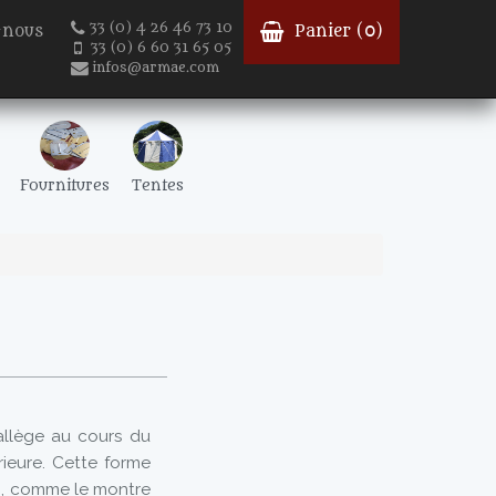
33 (0) 4 26 46 73 10
-nous
Panier (
0
)
33 (0) 6 60 31 65 05
infos@armae.com
Fournitures
Tentes
allège au cours du
rieure. Cette forme
es, comme le montre