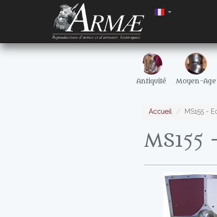
Antiquité
Moyen-Age
Accueil
MS155 - Ec
MS155 -