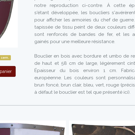
notre reproduction ci-contre. À cette épo
s'étant développée, les boucliers s'avérèren
pour afficher les armoiries du chef de guerre.
tapissée de tissu peint de deux couleurs dif
sont renforcés de bandes de fer, et les a
gainés pour une meilleure résistance.
Bouclier en bois avec bordure et umbo de ren
 sem.
de haut et 58 cm de large, légèrement cintr
Épaisseur du bois environ 1 cm. Fabrica
panier
européenne. Les couleurs sont personnalisab
brun foncé, brun clair, bleu, vert, rouge (pré
à défaut le bouclier est tel que présenté ici).