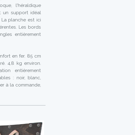
que, l'héraldique
t un support idéal
 La planche est ici
férentes. Les bords
ngles entièrement
fort en fer. 85 cm
é. 4,8 kg environ.
tion entièrement
les : noir, blanc,
ciser à la commande,