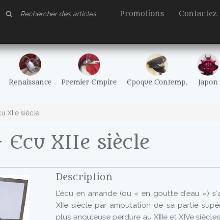
Promotions
Contactez
Renaissance
Premier Empire
Epoque Contemp.
Japon
u XIIe siècle
 Ecu XIIe siècle
Description
L'écu en amande (ou « en goutte d'eau ») s'
XIIe siècle par amputation de sa partie supé
plus anguleuse perdure au XIIIe et XIVe siècl