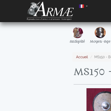
Antiquité
Moyen-Age
Accueil
MS150 - B
MS150 