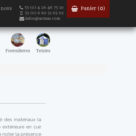
33 (0) 4 26 46 73 10
-nous
Panier (
0
)
33 (0) 6 60 31 65 05
infos@armae.com
Fournitures
Tentes
té des matériaux la
extérieure en cuir
 A noter la présence