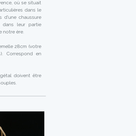
nce, où se situait
rticulières dans le
es d'une chaussure
 dans leur partie
e notre ère.
emelle 28cm (votre
s). Correspond en
gétal doivent être
souples.