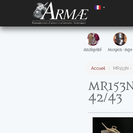
Antiquité
Moyen-Age
Accueil
MR153N - 
MR153N 
42/43