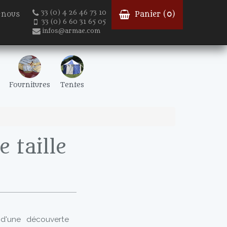
33 (0) 4 26 46 73 10
-nous
Panier (
0
)
33 (0) 6 60 31 65 05
infos@armae.com
Fournitures
Tentes
 taille
 d'une découverte