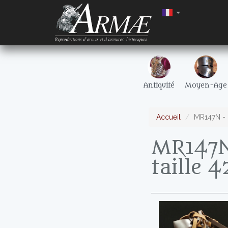
Antiquité
Moyen-Age
Accueil
MR147N - C
MR147N 
taille 4