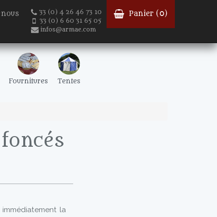
33 (0) 4 26 46 73 10
-nous
Panier (
0
)
33 (0) 6 60 31 65 05
infos@armae.com
Fournitures
Tentes
 foncés
 immédiatement la