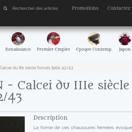
Promotions
Contactez
Renaissance
Premier Empire
Epoque Contemp.
Japon
alcei du IIIe siècle foncés taille 42/43
- Calcei du IIIe siècle
2/43
Description
La forme de ces chaussures fermées évoque