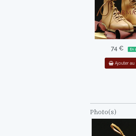
74 €
En 
Ajouter au 
Photo(s)