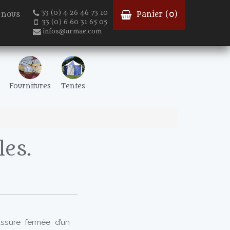
33 (0) 4 26 46 73 10
-nous
Panier (
0
)
33 (0) 6 60 31 65 05
infos@armae.com
Fournitures
Tentes
les.
ussure fermée d’un