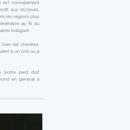
Il est normalement
rdit aux esclaves.
ans les régions plus
néralise au fil du
aires (caligae).
bien les chevilles.
ient à un civil ou à
 (votre pied doit
pond en général à