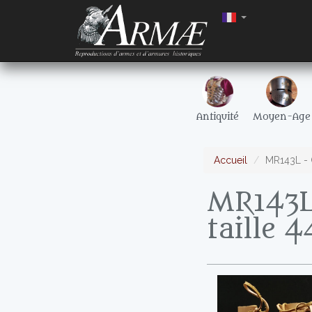
Antiquité
Moyen-Age
Accueil
MR143L - Ca
MR143L -
taille 