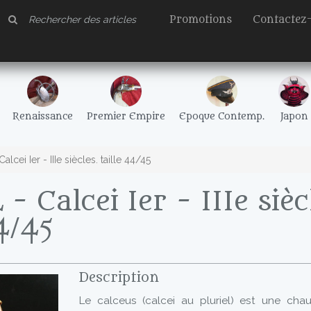
Promotions
Contactez
Renaissance
Premier Empire
Epoque Contemp.
Japon
lcei Ier - IIIe siècles. taille 44/45
 Calcei Ier - IIIe sièc
44/45
Description
Le calceus (calcei au pluriel) est une cha