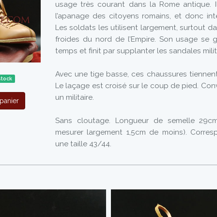
usage très courant dans la Rome antique. 
l’apanage des citoyens romains, et donc inte
Les soldats les utilisent largement, surtout d
froides du nord de l’Empire. Son usage se gé
temps et finit par supplanter les sandales milit
Avec une tige basse, ces chaussures tiennent 
stock
Le laçage est croisé sur le coup de pied. Conv
un militaire.
panier
Sans cloutage. Longueur de semelle 29cm
mesurer largement 1,5cm de moins). Corres
une taille 43/44.