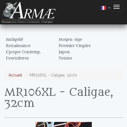
Togg
navig
Antiquité
Moyen-Age
Renaissance
Premier Empire
Epoque Contemp.
Japon
Fournitures
Tentes
Accueil
MR106XL - Caligae, 32cm
MR106XL - Caligae,
32cm