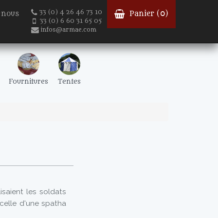
33 (0) 4 26 46 73 10
-nous
Panier (
0
)
33 (0) 6 60 31 65 05
infos@armae.com
Fournitures
Tentes
isaient les soldats
celle d'une spatha