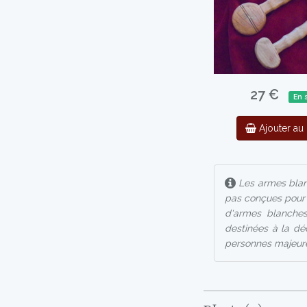
27 €
En 
Ajouter au 
Les armes blanc
pas conçues pour l
d'armes blanches
destinées à la déc
personnes majeur