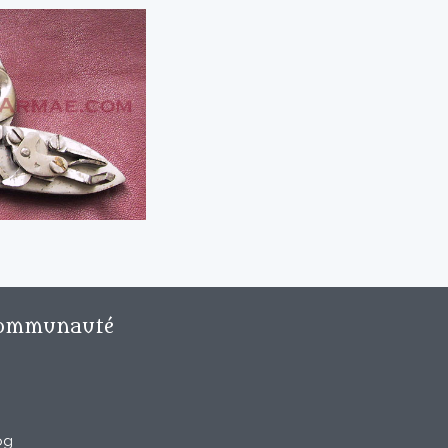
ommunauté
og