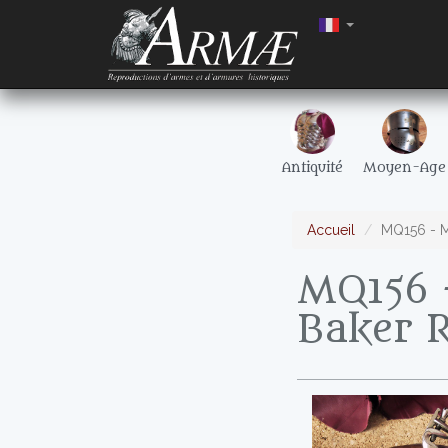
Antiquité
Moyen-Age
Accueil
MQ156 - M
MQ156 
Baker R