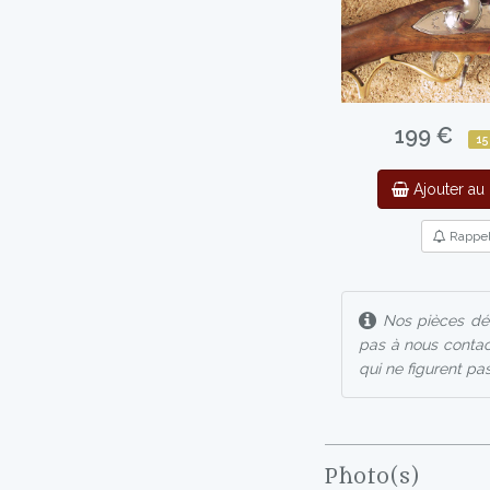
199 €
15
Ajouter au 
Rappe
Nos pièces dét
pas à nous contac
qui ne figurent pas
Photo(s)