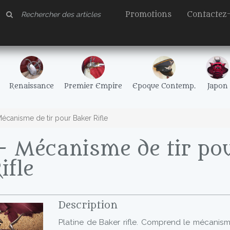
Promotions
Contactez
Renaissance
Premier Empire
Epoque Contemp.
Japon
écanisme de tir pour Baker Rifle
- Mécanisme de tir po
ifle
Description
Platine de Baker rifle. Comprend le mécanisme