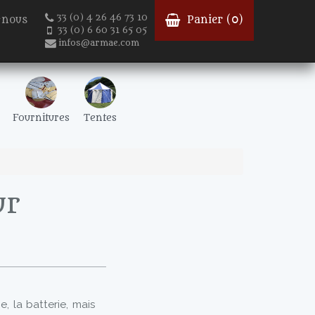
33 (0) 4 26 46 73 10
-nous
Panier (
0
)
33 (0) 6 60 31 65 05
infos@armae.com
Fournitures
Tentes
ur
, la batterie, mais