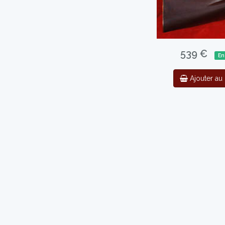
539 €
En
Ajouter au 