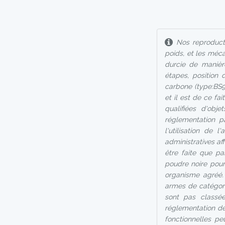
Nos reproducti
poids, et les méc
durcie de manièr
étapes, position 
carbone (type:BS9
et il est de ce fa
qualifiées d'ob
réglementation p
l'utilisation de 
administratives af
être faite que pa
poudre noire pour 
organisme agréé.
armes de catégori
sont pas classée
réglementation de
fonctionnelles pe