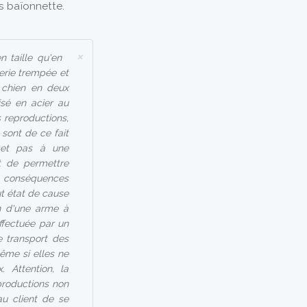
s baïonnette.
×
 taille qu'en
erie trempée et
 chien en deux
isé en acier au
 reproductions,
 sont de ce fait
umet pas à une
t de permettre
es conséquences
ut état de cause
on d'une arme à
effectuée par un
 transport des
ême si elles ne
 Attention, la
productions non
au client de se