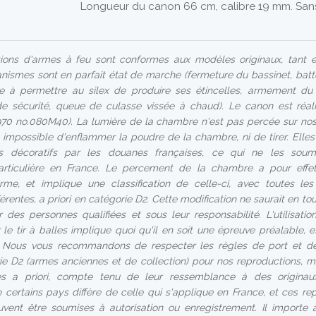
Longueur du canon 66 cm, calibre 19 mm. San
ons d'armes à feu sont conformes aux modèles originaux, tant en
anismes sont en parfait état de marche (fermeture du bassinet, batt
e à permettre au silex de produire ses étincelles, armement du
de sécurité, queue de culasse vissée à chaud). Le canon est réal
70 no.080M40). La lumière de la chambre n'est pas percée sur nos
it impossible d'enflammer la poudre de la chambre, ni de tirer. Elles
jets décoratifs par les douanes françaises, ce qui ne les so
articulière en France. Le percement de la chambre a pour effe
l'arme, et implique une classification de celle-ci, avec toutes l
férentes, a priori en catégorie D2. Cette modification ne saurait en to
r des personnes qualifiées et sous leur responsabilité. L'utilisati
le tir à balles implique quoi qu'il en soit une épreuve préalable, 
 Nous vous recommandons de respecter les règles de port et de
e D2 (armes anciennes et de collection) pour nos reproductions, m
s a priori, compte tenu de leur ressemblance à des originaux.
 certains pays diffère de celle qui s'applique en France, et ces re
uvent être soumises à autorisation ou enregistrement. Il importe 