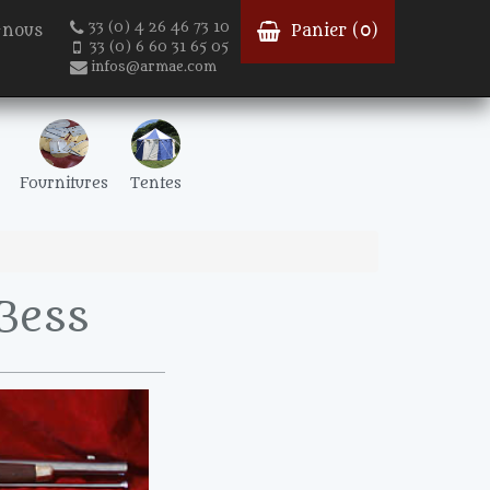
33 (0) 4 26 46 73 10
-nous
Panier (
0
)
33 (0) 6 60 31 65 05
infos@armae.com
Fournitures
Tentes
Bess