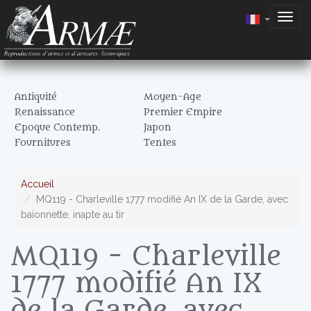
Togg
navig
Antiquité
Moyen-Age
Renaissance
Premier Empire
Epoque Contemp.
Japon
Fournitures
Tentes
Accueil
MQ119 - Charleville 1777 modifié An IX de la Garde, avec
baïonnette, inapte au tir
MQ119 - Charleville
1777 modifié An IX
de la Garde, avec