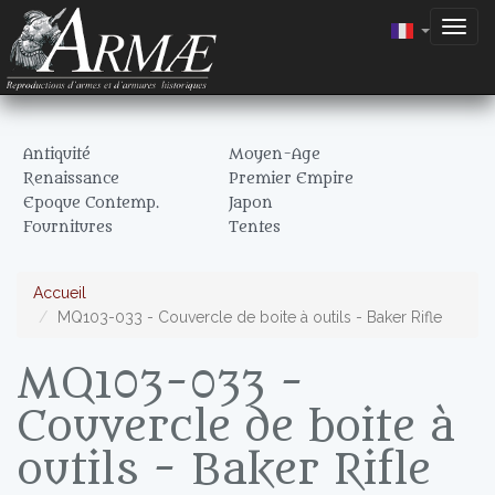
Togg
navig
Antiquité
Moyen-Age
Renaissance
Premier Empire
Epoque Contemp.
Japon
Fournitures
Tentes
Accueil
MQ103-033 - Couvercle de boite à outils - Baker Rifle
MQ103-033 -
Couvercle de boite à
outils - Baker Rifle