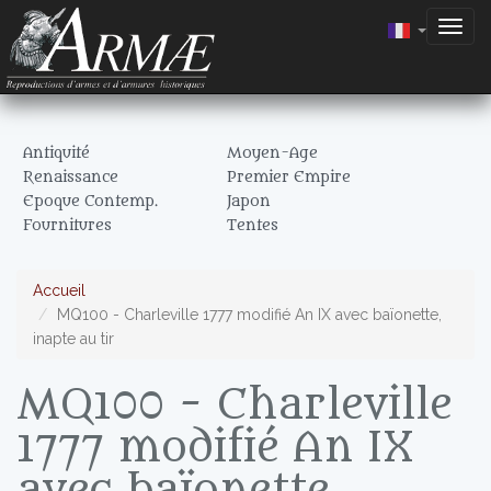
Togg
navig
Antiquité
Moyen-Age
Renaissance
Premier Empire
Epoque Contemp.
Japon
Fournitures
Tentes
Accueil
MQ100 - Charleville 1777 modifié An IX avec baïonette,
inapte au tir
MQ100 - Charleville
1777 modifié An IX
avec baïonette,