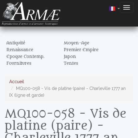
Togg
navig
Antiquité
Moyen-Age
Renaissance
Premier Empire
Epoque Contemp.
Japon
Fournitures
Tentes
Accueil
MQ100-058 - Vis de platine (paire) - Charleville 1777 an
IX (ligne et garde)
MQ100-058 - Vis de
platine (paire) -
Charleville 1777 an