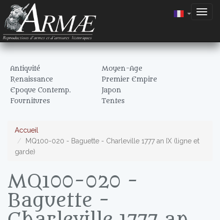
Togg
navig
Antiquité
Moyen-Age
Renaissance
Premier Empire
Epoque Contemp.
Japon
Fournitures
Tentes
Accueil
MQ100-020 - Baguette - Charleville 1777 an IX (ligne et
garde)
MQ100-020 -
Baguette -
Charleville 1777 an