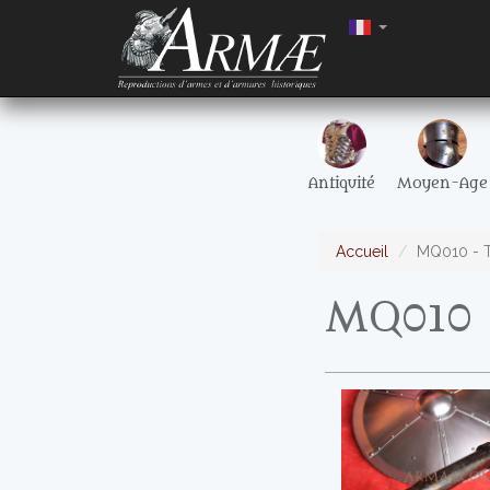
Antiquité
Moyen-Age
Accueil
MQ010 - T
MQ010 