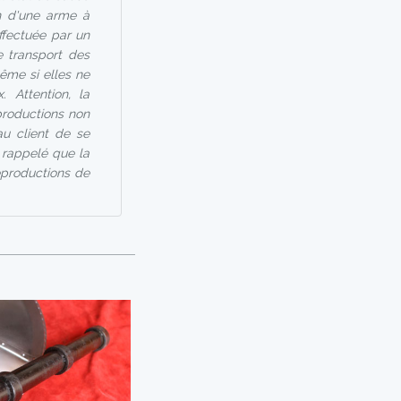
on d'une arme à
effectuée par un
 transport des
ême si elles ne
 Attention, la
productions non
au client de se
st rappelé que la
eproductions de