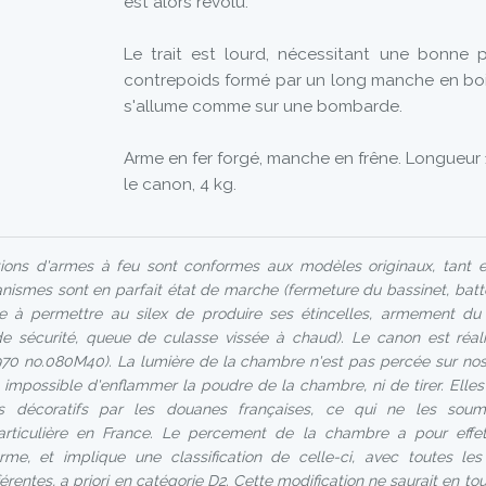
est alors révolu.
Le trait est lourd, nécessitant une bonne 
contrepoids formé par un long manche en bois
s'allume comme sur une bombarde.
Arme en fer forgé, manche en frêne. Longueur
le canon, 4 kg.
ons d'armes à feu sont conformes aux modèles originaux, tant en
anismes sont en parfait état de marche (fermeture du bassinet, batt
e à permettre au silex de produire ses étincelles, armement du
de sécurité, queue de culasse vissée à chaud). Le canon est réal
70 no.080M40). La lumière de la chambre n'est pas percée sur nos
it impossible d'enflammer la poudre de la chambre, ni de tirer. Elles
jets décoratifs par les douanes françaises, ce qui ne les so
articulière en France. Le percement de la chambre a pour effe
l'arme, et implique une classification de celle-ci, avec toutes l
férentes, a priori en catégorie D2. Cette modification ne saurait en to