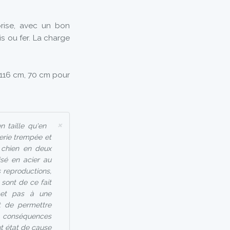
prise, avec un bon
 ou fer. La charge
 116 cm, 70 cm pour
×
 taille qu'en
erie trempée et
 chien en deux
isé en acier au
 reproductions,
 sont de ce fait
umet pas à une
t de permettre
es conséquences
ut état de cause