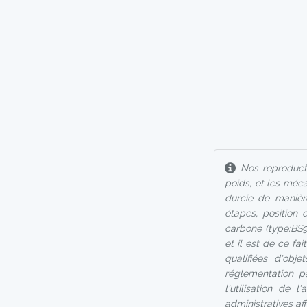
Nos reproducti
poids, et les méc
durcie de manièr
étapes, position 
carbone (type:BS9
et il est de ce fa
qualifiées d'ob
réglementation p
l'utilisation de 
administratives af