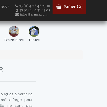
33 (0) 4 26 46 73 10
-nous
Panier (
0
)
33 (0) 6 60 31 65 05
infos@armae.com
Fournitures
Tentes
e
conçues à partir de
 métal forgé, pour
 elle ne sont pas