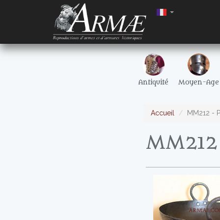
Antiquité
Moyen-Age
Accueil
MM212 - P
MM212 -