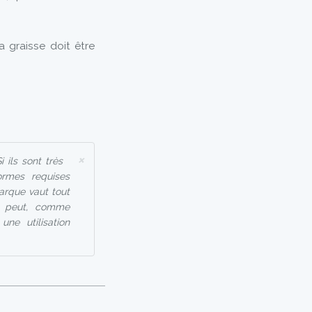
a graisse doit être
×
 ils sont très
ormes requises
arque vaut tout
in peut, comme
ne utilisation