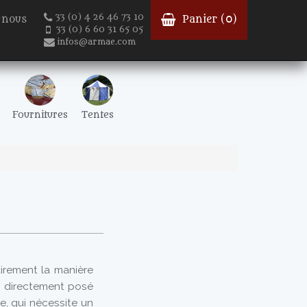
33 (0) 4 26 46 73 10
-nous
Panier (
0
)
33 (0) 6 60 31 65 05
infos@armae.com
Fournitures
Tentes
irement la manière
 : directement posé
le, qui nécessite un