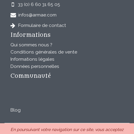
33 (0) 6 60 31 65 05
infos@armae.com
Formulaire de contact
Informations
Qui sommes nous ?
Conditions générales de vente
Informations légales
Données personnelles
Communauté
Blog
En poursuivant votre navigation sur ce site, vous acceptez
ARMAE est une SAS au capital de 28850€ inscrite au RCS