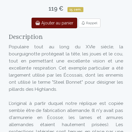
119 €
15 sem.
Ajouter au panier
Rappel
Description
Populaire tout au long du XVIe siècle, la
bourguignotte protégeait la tête, les joues et le cou,
tout en permettant une excellente vision et une
excellente respiration. Cet exemple particulier a été
largement utilisé par les Écossais, dont les ennemis
ont utilisé le terme "Steel Bonnet" pour désigner les
pillards des Highlands.
L'original à partir duquel notre réplique est copiée
semble être de fabrication allemande. (Il n'y avait pas
d'armurerie en Écosse; les lames et armures
allemandes étaient hautement prisées). Les
protections latérales sont tenues en place par une