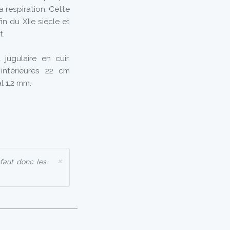
a respiration. Cette
in du XIIe siècle et
t.
jugulaire en cuir.
intérieures 22 cm
l 1,2 mm.
×
 faut donc les