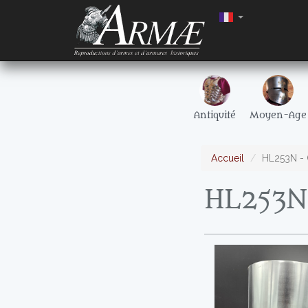
Antiquité
Moyen-Age
Accueil
HL253N - 
HL253N 