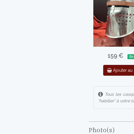
159 €
En
Ajouter au 
Tous les casque
"habiller" à votre ta
Photo(s)