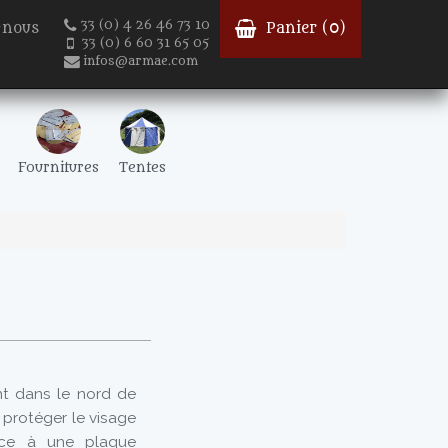
33 (0) 4 26 46 73 10
-nous
Panier (
0
)
33 (0) 6 60 31 65 05
infos@armae.com
Fournitures
Tentes
nt dans le nord de
 protéger le visage
lace à une plaque