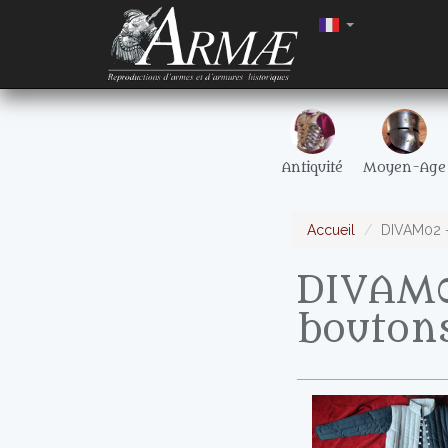
Antiquité
Moyen-Age
Accueil
DIVAM02 -
DIVAM0
bouton