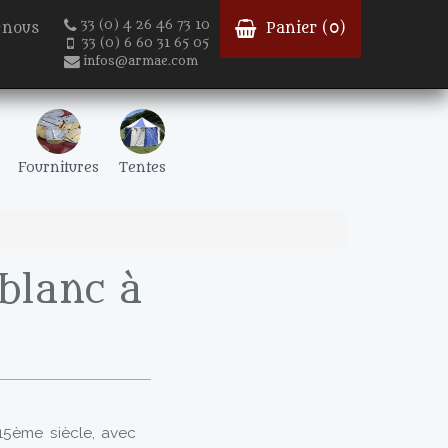
33 (0) 4 26 46 73 10
-nous
Panier (
0
)
33 (0) 6 60 31 65 05
infos@armae.com
Fournitures
Tentes
blanc à
15ème siècle, avec