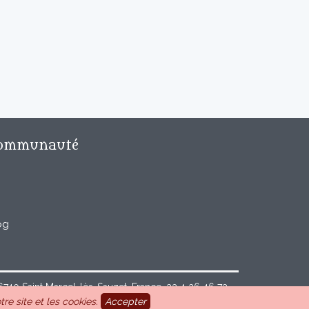
ommunauté
og
40 Saint Marcel-lès-Sauzet, France, 33 4 26 46 73
tre site et les cookies.
Accepter