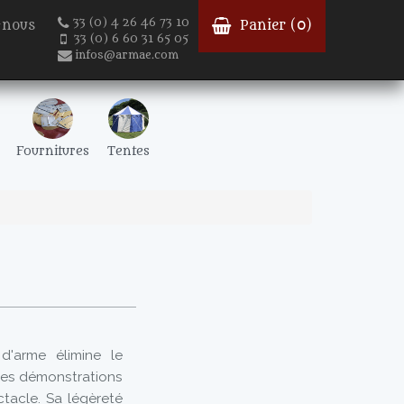
33 (0) 4 26 46 73 10
-nous
Panier (
0
)
33 (0) 6 60 31 65 05
infos@armae.com
Fournitures
Tentes
d'arme élimine le
les démonstrations
tacle. Sa légèreté