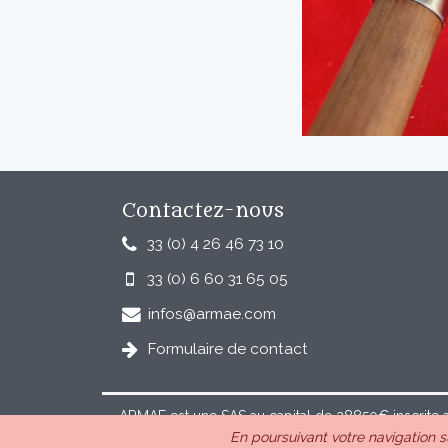
Contactez-nous
33 (0) 4 26 46 73 10
33 (0) 6 60 31 65 05
infos@armae.com
Formulaire de contact
ARMAE est une SAS au capital de 28850€ inscrite 
En poursuivant votre navigation su