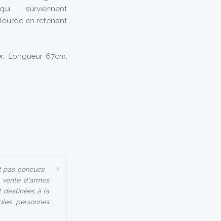
ui surviennent
ourde en retenant
er. Longueur 67cm,
×
t pas concues
a vente d'armes
 destinées à la
eules personnes