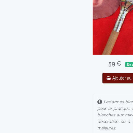
59 €
En 
Ajouter au 
Les armes blan
pour la pratique 
blanches aux mine
décoration ou à l
majeures.