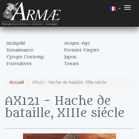
Togg
navig
Antiquité
Moyen-Age
Renaissance
Premier Empire
Epoque Contemp.
Japon
Fournitures
Tentes
Accueil
AX121 - Hache de bataille, XIIIe siécle
AX121 - Hache de
bataille, XIIIe siécle