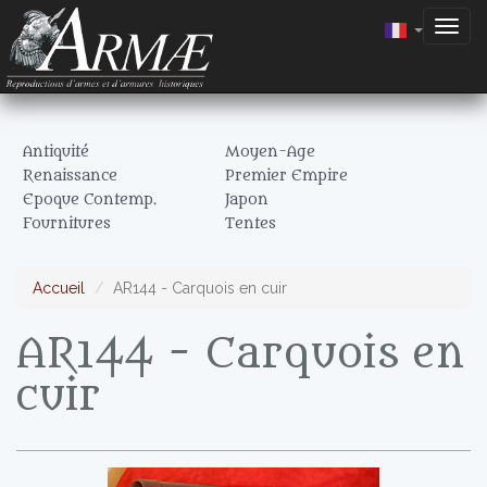
Togg
navig
Antiquité
Moyen-Age
Renaissance
Premier Empire
Epoque Contemp.
Japon
Fournitures
Tentes
Accueil
AR144 - Carquois en cuir
AR144 - Carquois en
cuir