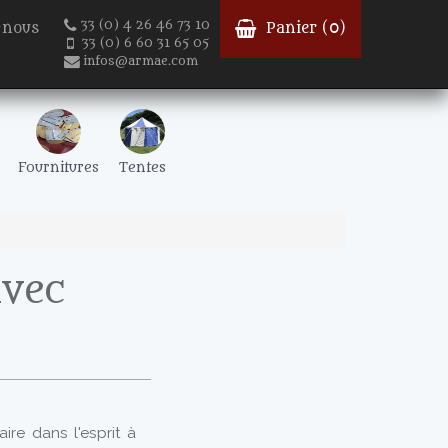
33 (0) 4 26 46 73 10
-nous
Panier (
0
)
33 (0) 6 60 31 65 05
infos@armae.com
Fournitures
Tentes
avec
aire dans l'esprit à