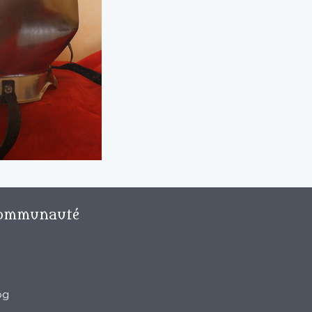
ommunauté
og