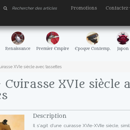
Promotions
Contactez
Renaissance
Premier Empire
Epoque Contemp.
Japon
irasse XVIe siècle avec tassettes
 Cuirasse XVIe siècle 
es
Description
Il s'agit d'une cuirasse XVIe-XVIIe siècle, simil