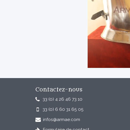
Contactez-nous
33 (0) 4 26 46 73 10
33 (0) 6 60 31 65 05
infos@armae.com
Formulaire de contact