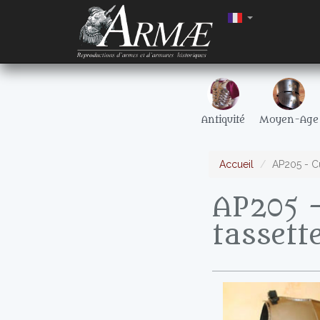
Antiquité
Moyen-Age
Accueil
AP205 - Cu
AP205 -
tassett