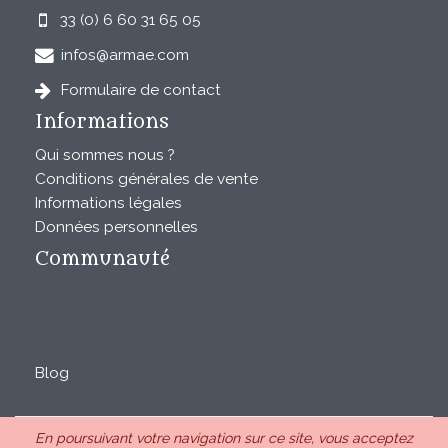
33 (0) 6 60 31 65 05
infos@armae.com
Formulaire de contact
Informations
Qui sommes nous ?
Conditions générales de vente
Informations légales
Données personnelles
Communauté
Blog
En poursuivant votre navigation sur ce site, vous acceptez
ARMAE est une SAS au capital de 28850€ inscrite au RCS