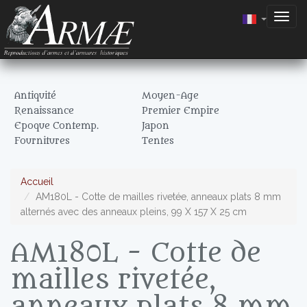
Togg
navig
Antiquité
Moyen-Age
Renaissance
Premier Empire
Epoque Contemp.
Japon
Fournitures
Tentes
Accueil
AM180L - Cotte de mailles rivetée, anneaux plats 8 mm
alternés avec des anneaux pleins, 99 X 157 X 25 cm
AM180L - Cotte de
mailles rivetée,
anneaux plats 8 mm