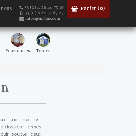
33 (0) 4 26 46 73 10
-nous
Panier (
0
)
33 (0) 6 60 31 65 05
infos@armae.com
Fournitures
Tentes
un
 en cuir noir est
sa dossière, formés
 cuir souple; deux