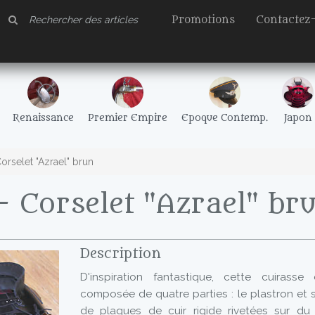
Promotions
Contactez
Renaissance
Premier Empire
Epoque Contemp.
Japon
rselet "Azrael" brun
 Corselet "Azrael" br
Description
D'inspiration fantastique, cette cuirasse
composée de quatre parties : le plastron et 
de plaques de cuir rigide rivetées sur du