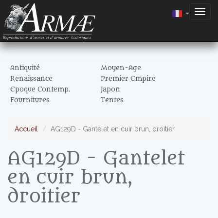
Togg
navig
Antiquité
Moyen-Age
Renaissance
Premier Empire
Epoque Contemp.
Japon
Fournitures
Tentes
Accueil
AG129D - Gantelet en cuir brun, droitier
AG129D - Gantelet
en cuir brun,
droitier