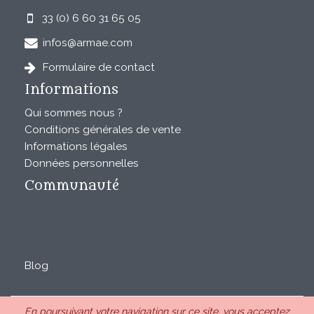
33 (0) 6 60 31 65 05
infos@armae.com
Formulaire de contact
Informations
Qui sommes nous ?
Conditions générales de vente
Informations légales
Données personnelles
Communauté
Blog
En poursuivant votre navigation sur ce site, vous acceptez
ARMAE est une SAS au capital de 28850€ inscrite au RCS