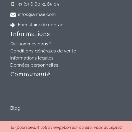
33 (0) 6 60 31 65 05
infos@armae.com
Formulaire de contact
Informations
Qui sommes nous ?
Conditions générales de vente
Informations légales
Données personnelles
Communauté
Blog
En poursuivant votre navigation sur ce site, vous acceptez
ARMAE est une SAS au capital de 28850€ inscrite au RCS