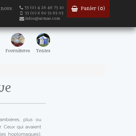
33 (0) 4 26 46 73 10
-nous
Panier (
0
)
33 (0) 6 60 31 65 05
infos@armae.com
Fournitures
Tentes
ue
jambières, plus ou
r. Ceux qui avaient
t les hoplomaques),