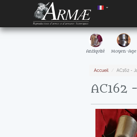
Antiquité
Moyen-Age
Accueil
AC162 - 
AC162 